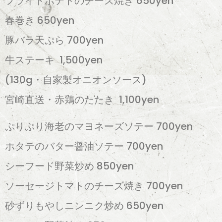
フライドポテトのチーズ焼き
650yen
春巻き
650yen
豚バラ
天ぷら
700
yen
牛ステーキ 1,500yen
(130g・自家製オニオンソース)
宮崎直送・赤鶏のたたき 1,100yen
ぷりぷり海老のマヨネーズソテー 700yen
ホタテのバター醤油ソテー 700yen
シーフード野菜炒め 850yen
ソーセージトマトのチーズ焼き 700yen
砂ずりもやしニンニク炒め 650yen