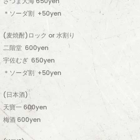
さつま大海 650yen
＊ソーダ割 +50yen
(麦焼酎)ロック or 水割り
二階堂 600yen
宇佐むぎ 650yen
＊ソーダ割 +50yen
(日本酒)
天寶一 600yen
梅酒 600yen