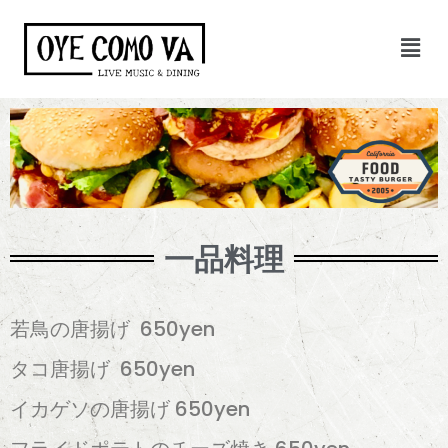
コ
ン
テ
ン
ツ
へ
ス
キ
ッ
一品料理
プ
若鳥の唐揚げ 650yen
タコ唐揚げ 650yen
イカゲソの唐揚げ
650yen