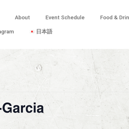
About
Event Schedule
Food & Dri
tagram
日本語
-Garcia