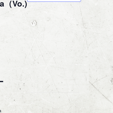
ia（Vo.)
ー
a