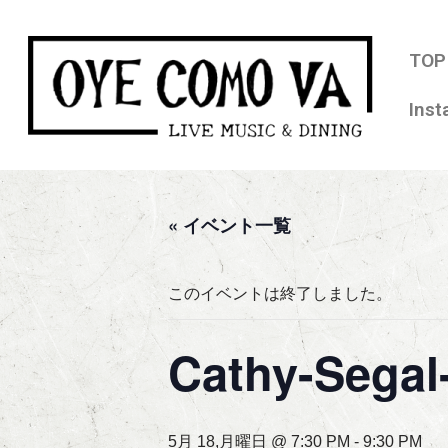
コ
TOP
ン
Ins
テ
ン
ツ
へ
ス
« イベント一覧
キ
ッ
このイベントは終了しました。
プ
Cathy-Segal
5月 18,月曜日 @ 7:30 PM
-
9:30 PM