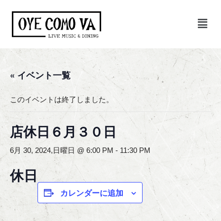
コ
ン
テ
ン
« イベント一覧
ツ
へ
ス
このイベントは終了しました。
キ
ッ
店休日６月３０日
プ
6月 30, 2024,日曜日 @ 6:00 PM
-
11:30 PM
休日
カレンダーに追加