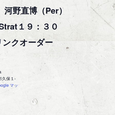
o) 河野直博（Per）
trat１９：３０
リンクオーダー
a
市久保１-
oogle マッ
1