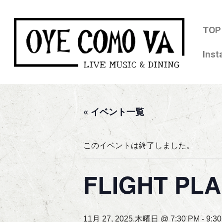
コ
TOP
ン
Ins
テ
ン
ツ
へ
ス
« イベント一覧
キ
ッ
このイベントは終了しました。
プ
FLIGHT PL
11月 27, 2025,木曜日 @ 7:30 PM
-
9:3