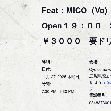
Feat：MICO（V
Open１９：００ S
￥３０００ 要ド
詳細
会場
日付:
Oye como v
広島県尾道
11月 27, 2025,木曜日
５-１８
+ G
時間:
プ
7:30 PM - 9:30 PM
電話番号
084837300