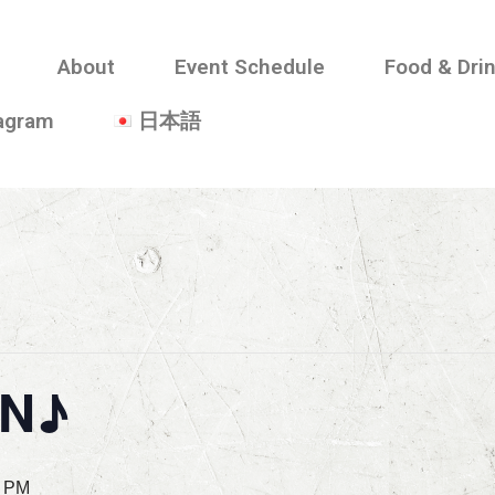
About
Event Schedule
Food & Dri
tagram
日本語
AN♪
0 PM