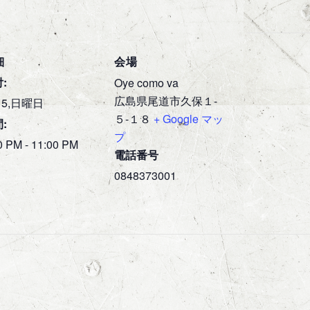
細
会場
:
Oye como va
広島県尾道市久保１-
 5,日曜日
５-１８
+ Google マッ
:
プ
0 PM - 11:00 PM
電話番号
0848373001