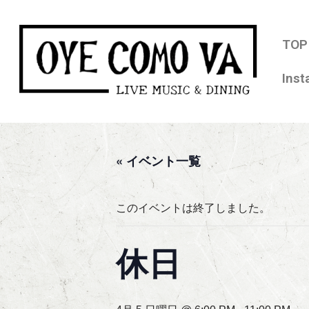
コ
TOP
ン
テ
Ins
ン
ツ
へ
ス
« イベント一覧
キ
ッ
プ
このイベントは終了しました。
休日