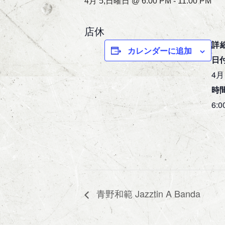
4月 5,日曜日 @ 6:00 PM
-
11:00 PM
店休
詳
カレンダーに追加
日付
4月
時間
6:0
青野和範 Jazztin A Banda