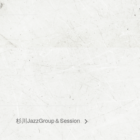
杉川JazzGroup＆Session