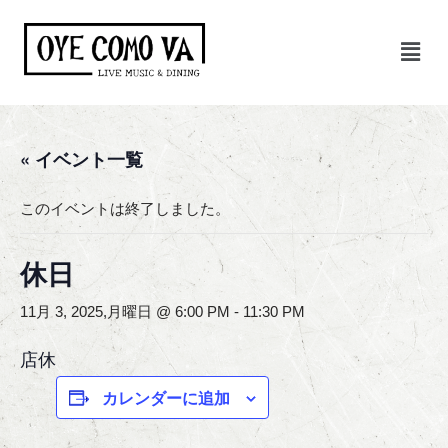
コ
ン
テ
ン
ツ
« イベント一覧
へ
ス
このイベントは終了しました。
キ
ッ
休日
プ
11月 3, 2025,月曜日 @ 6:00 PM
-
11:30 PM
店休
カレンダーに追加