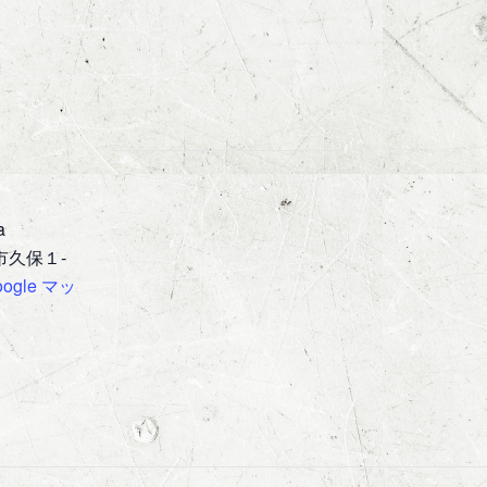
a
市久保１-
oogle マッ
1