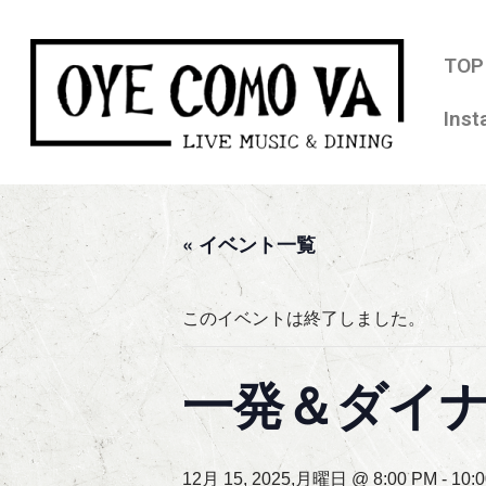
コ
TOP
ン
Ins
テ
ン
ツ
へ
ス
« イベント一覧
キ
ッ
このイベントは終了しました。
プ
一発＆ダイ
12月 15, 2025,月曜日 @ 8:00 PM
-
10: