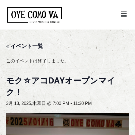
コ
ン
テ
ン
« イベント一覧
ツ
へ
ス
このイベントは終了しました。
キ
ッ
モク☆アコDAYオープンマイ
プ
ク！
3月 13, 2025,木曜日 @ 7:00 PM
-
11:30 PM