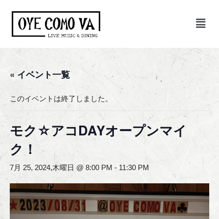
コ
ン
テ
ン
« イベント一覧
ツ
へ
ス
このイベントは終了しました。
キ
ッ
モク☆アコDAYオープンマイ
プ
ク！
7月 25, 2024,木曜日 @ 8:00 PM
-
11:30 PM