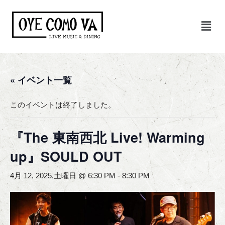
コ
ン
テ
ン
ツ
« イベント一覧
へ
ス
このイベントは終了しました。
キ
ッ
『The 東南西北 Live! Warming
プ
up』SOULD OUT
4月 12, 2025,土曜日 @ 6:30 PM
-
8:30 PM